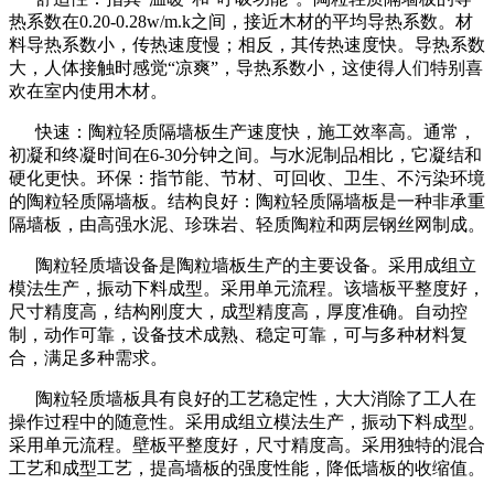
热系数在0.20-0.28w/m.k之间，接近木材的平均导热系数。材
料导热系数小，传热速度慢；相反，其传热速度快。导热系数
大，人体接触时感觉“凉爽”，导热系数小，这使得人们特别喜
欢在室内使用木材。
快速：陶粒轻质隔墙板生产速度快，施工效率高。通常，
初凝和终凝时间在6-30分钟之间。与水泥制品相比，它凝结和
硬化更快。环保：指节能、节材、可回收、卫生、不污染环境
的陶粒轻质隔墙板。结构良好：陶粒轻质隔墙板是一种非承重
隔墙板，由高强水泥、珍珠岩、轻质陶粒和两层钢丝网制成。
陶粒轻质墙设备是陶粒墙板生产的主要设备。采用成组立
模法生产，振动下料成型。采用单元流程。该墙板平整度好，
尺寸精度高，结构刚度大，成型精度高，厚度准确。自动控
制，动作可靠，设备技术成熟、稳定可靠，可与多种材料复
合，满足多种需求。
陶粒轻质墙板具有良好的工艺稳定性，大大消除了工人在
操作过程中的随意性。采用成组立模法生产，振动下料成型。
采用单元流程。壁板平整度好，尺寸精度高。采用独特的混合
工艺和成型工艺，提高墙板的强度性能，降低墙板的收缩值。