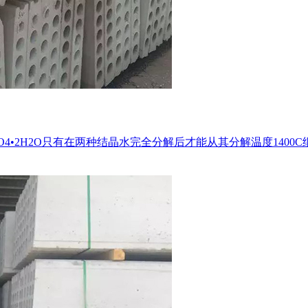
4•2H2O只有在两种结晶水完全分解后才能从其分解温度140