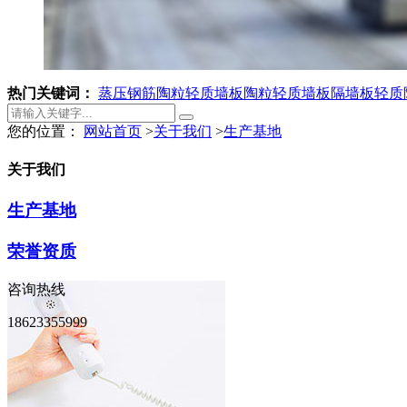
热门关键词：
蒸压钢筋陶粒轻质墙板
陶粒轻质墙板
隔墙板
轻质
您的位置：
网站首页
>
关于我们
>
生产基地
关于我们
生产基地
荣誉资质
咨询热线
18623355999